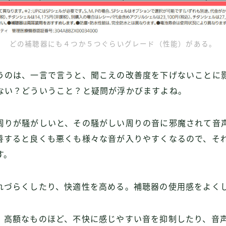
どの補聴器にも４つか５つぐらいグレード（性能）がある。
うのは、一言で言うと、聞こえの改善度を下げないことに
ない？どういうこと？と疑問が浮かびますよね。
周りが騒がしいと、その騒がしい周りの音に邪魔されて音
善すると良くも悪くも様々な音が入りやすくなるので、そ
す。
れづらくしたり、快適性を高める。補聴器の使用感をよく
、高額なものほど、不快に感じやすい音を抑制したり、音