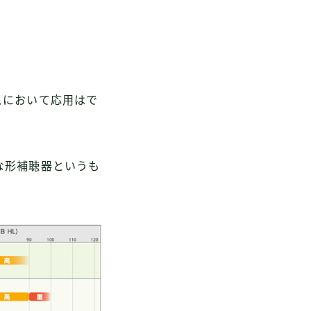
スにおいて応用はで
な形補聴器というも