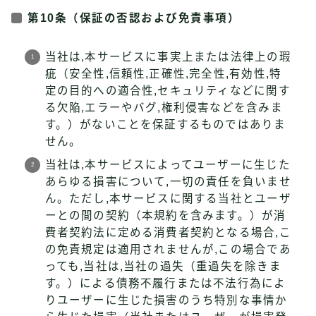
第10条（保証の否認および免責事項）
当社は,本サービスに事実上または法律上の瑕
疵（安全性,信頼性,正確性,完全性,有効性,特
定の目的への適合性,セキュリティなどに関す
る欠陥,エラーやバグ,権利侵害などを含みま
す。）がないことを保証するものではありま
せん。
当社は,本サービスによってユーザーに生じた
あらゆる損害について,一切の責任を負いませ
ん。ただし,本サービスに関する当社とユーザ
ーとの間の契約（本規約を含みます。）が消
費者契約法に定める消費者契約となる場合,こ
の免責規定は適用されませんが,この場合であ
っても,当社は,当社の過失（重過失を除きま
す。）による債務不履行または不法行為によ
りユーザーに生じた損害のうち特別な事情か