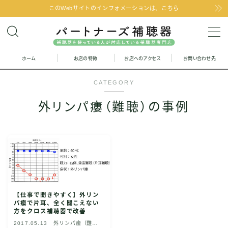
このWebサイトのインフォメーションは、こちら
MENU
ホーム
お店の特徴
お店へのアクセス
お問い合わせ先
お問い合わせ
CATEGORY
お店の特徴
外リンパ瘻（難聴）の事例
お店へのアクセス
聞こえの改善と補聴器のFAQ
お客様の声
【仕事で聞きやすく】外リン
パ瘻で片耳、全く聞こえない
取り扱い補聴器
方をクロス補聴器で改善
2017.05.13
外リンパ瘻（難