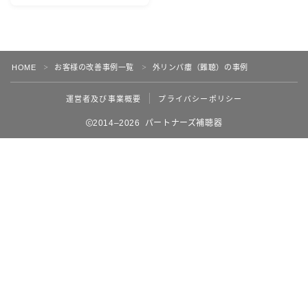
聴）の事例
HOME
お客様の改善事例一覧
外リンパ瘻（難聴）の事例
＞
＞
運営者及び事業概要
プライバシーポリシー
2014–2026 パートナーズ補聴器
Follow Me