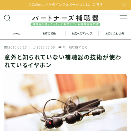
このWebサイトのインフォメーションは、こちら
MENU
ホーム
お店の特徴
お店へのアクセス
お問い合わせ先
お問い合わせ
2015.06.17
2023.03.30
耳・補聴器のこと
お店の特徴
意外と知られていない補聴器の技術が使わ
れているイヤホン
お店へのアクセス
聞こえの改善と補聴器のFAQ
お客様の声
取り扱い補聴器