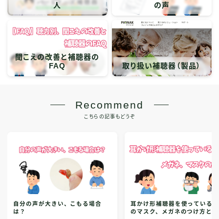
人
の声
聞こえの改善と補聴器の
FAQ
取り扱い補聴器（製品）
Recommend
こちらの記事もどうぞ
自分の声が大きい、こもる場合
耳かけ形補聴器を使っている
は？
のマスク、メガネのつけ方とは