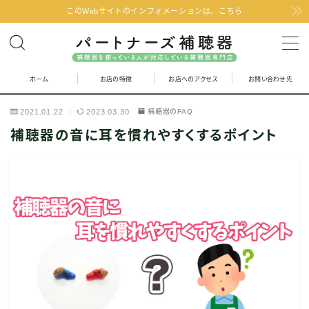
このWebサイトのインフォメーションは、こちら
MENU
ホーム
お店の特徴
お店へのアクセス
お問い合わせ先
お問い合わせ
2021.01.22
2023.03.30
補聴器のFAQ
お店の特徴
補聴器の音に耳を慣れやすくするポイント
お店へのアクセス
聞こえの改善と補聴器のFAQ
お客様の声
取り扱い補聴器