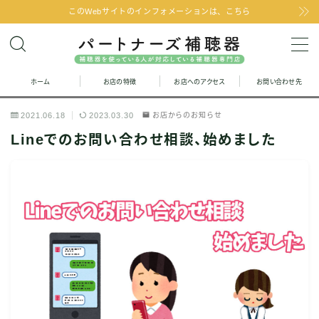
このWebサイトのインフォメーションは、こちら
MENU
ホーム
お店の特徴
お店へのアクセス
お問い合わせ先
お問い合わせ
2021.06.18
2023.03.30
お店からのお知らせ
お店の特徴
Lineでのお問い合わせ相談、始めました
お店へのアクセス
聞こえの改善と補聴器のFAQ
お客様の声
取り扱い補聴器