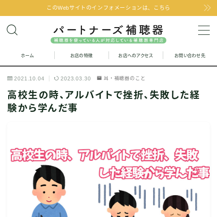
このWebサイトのインフォメーションは、こちら
MENU
ホーム
お店の特徴
お店へのアクセス
お問い合わせ先
お問い合わせ
2021.10.04
2023.03.30
耳・補聴器のこと
お店の特徴
高校生の時、アルバイトで挫折、失敗した経
験から学んだ事
お店へのアクセス
聞こえの改善と補聴器のFAQ
お客様の声
取り扱い補聴器