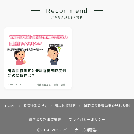
Recommend
こちらの記事もどうぞ
音場閾値測定と音場語音明瞭度測
定の関係性は？
2020.02.26
補聴器の基本・形状・調整
Follow Me
HOME
検査機器の見方
音場閾値測定
補聴器の改善効果を見れる音場
＞
＞
＞
運営者及び事業概要
プライバシーポリシー
2014–2026 パートナーズ補聴器