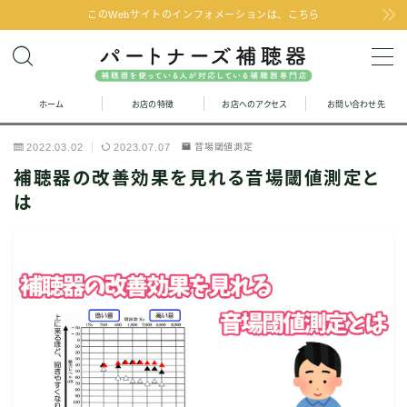
このWebサイトのインフォメーションは、こちら
MENU
ホーム
お店の特徴
お店へのアクセス
お問い合わせ先
お問い合わせ
2022.03.02
2023.07.07
音場閾値測定
お店の特徴
補聴器の改善効果を見れる音場閾値測定と
は
お店へのアクセス
聞こえの改善と補聴器のFAQ
お客様の声
取り扱い補聴器