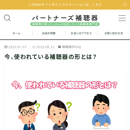
このWebサイトのインフォメーションは、こちら
MENU
ホーム
お店の特徴
お店へのアクセス
お問い合わせ先
お問い合わせ
2023.07.07
2023.08.12
補聴器のFAQ
お店の特徴
今、使われている補聴器の形とは？
お店へのアクセス
聞こえの改善と補聴器のFAQ
お客様の声
取り扱い補聴器