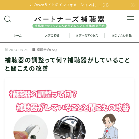
このWebサイトのインフォメーションは、こちら
MENU
ホーム
お店の特徴
お店へのアクセス
お問い合わせ先
お問い合わせ
2024.08.25
補聴器のFAQ
お店の特徴
補聴器の調整って何？補聴器がしていること
と聞こえの改善
お店へのアクセス
聞こえの改善と補聴器のFAQ
お客様の声
取り扱い補聴器