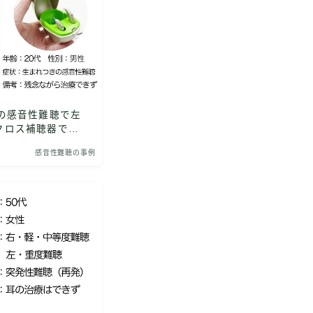
の感音性難聴で左
クロス補聴器で改
感音性難聴の事例