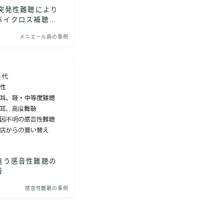
突発性難聴により
バイクロス補聴器
メニエール病の事例
違う感音性難聴の
善
感音性難聴の事例