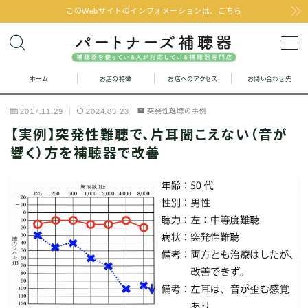
このWebサイトのインフォメーションは、こちら
MENU
ホーム
お店の特徴
お店へのアクセス
お問い合わせ先
お問い合わせ
2017.11.29
2024.03.23
突発性難聴の事例
お店の特徴
【実例】突発性難聴で、片耳聞こえない（音が
響く）方を補聴器で改善
お店へのアクセス
聞こえの改善と補聴器のFAQ
お客様の声
取り扱い補聴器