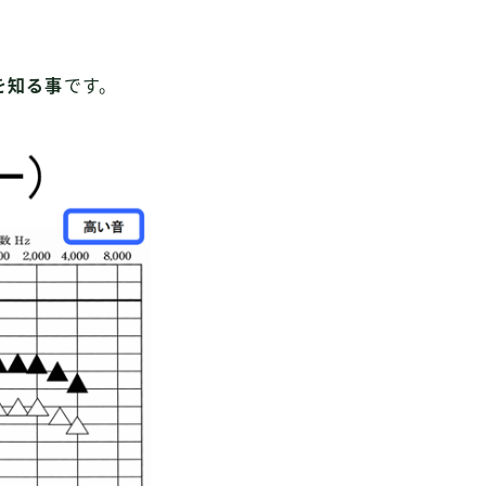
を知る事
です。