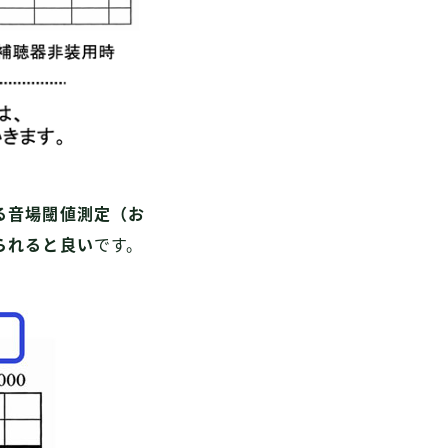
る音場閾値測定（お
られると良い
です。