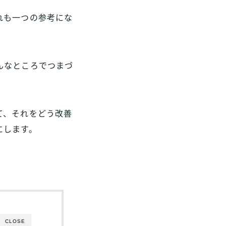
れも一つの参考にな
んなところでつまづ
て、それをどう改善
にします。
。
CLOSE