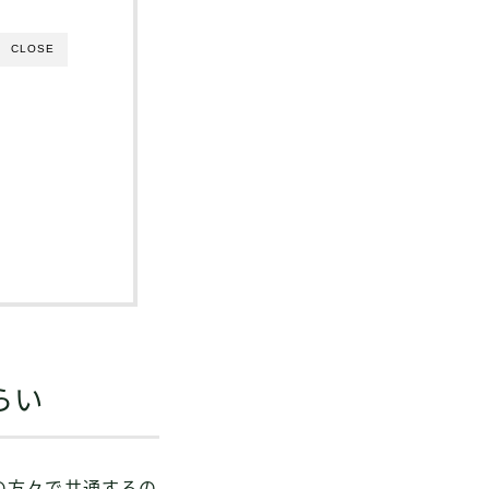
CLOSE
らい
の方々で共通するの