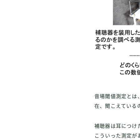
音場閾値測定とは
在、聞こえている
補聴器は耳につけ
こういった測定が