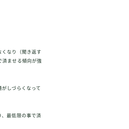
。
なくなり（聞き返す
で済ませる傾向が強
通がしづらくなって
り、最低限の事で済