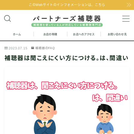
このWebサイトのインフォメーションは、こちら
MENU
ホーム
お店の特徴
お店へのアクセス
お問い合わせ先
お問い合わせ
2023.07.15
補聴器のFAQ
お店の特徴
補聴器は聞こえにくい方につける。は、間違い
お店へのアクセス
聞こえの改善と補聴器のFAQ
お客様の声
取り扱い補聴器