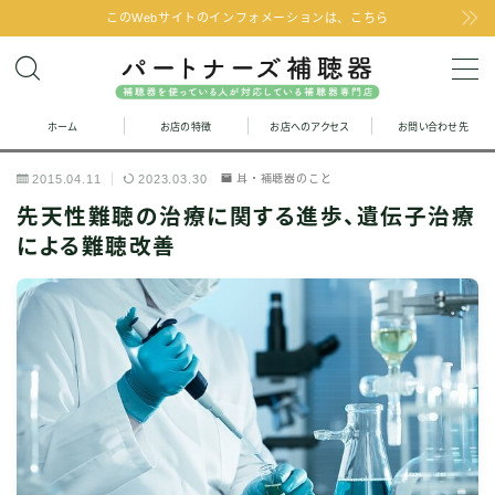
このWebサイトのインフォメーションは、こちら
MENU
ホーム
お店の特徴
お店へのアクセス
お問い合わせ先
お問い合わせ
2015.04.11
2023.03.30
耳・補聴器のこと
お店の特徴
先天性難聴の治療に関する進歩、遺伝子治療
による難聴改善
お店へのアクセス
聞こえの改善と補聴器のFAQ
お客様の声
取り扱い補聴器