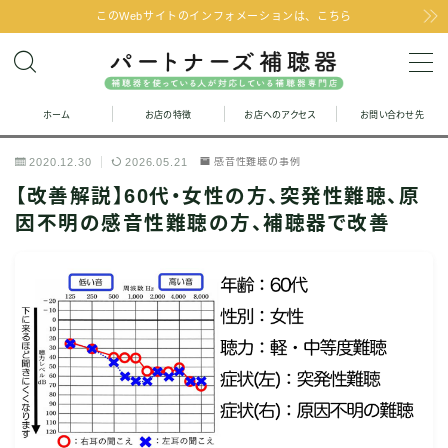
このWebサイトのインフォメーションは、こちら
MENU
ホーム
お店の特徴
お店へのアクセス
お問い合わせ先
お問い合わせ
2020.12.30
2026.05.21
感音性難聴の事例
お店の特徴
【改善解説】60代・女性の方、突発性難聴、原
因不明の感音性難聴の方、補聴器で改善
お店へのアクセス
聞こえの改善と補聴器のFAQ
お客様の声
取り扱い補聴器