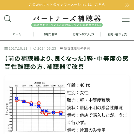
このWebサイトのインフォメーションは、こちら
MENU
ホーム
お店の特徴
お店へのアクセス
お問い合わせ先
お問い合わせ
2017.10.11
2024.03.23
感音性難聴の事例
お店の特徴
【前の補聴器より、良くなった】軽・中等度の感
音性難聴の方、補聴器で改善
お店へのアクセス
聞こえの改善と補聴器のFAQ
お客様の声
取り扱い補聴器