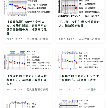
【改善解説】60代・女性の
【90代・女性】老人性難聴の
方、突発性難聴、原因不明の
方、補聴器で改善
感音性難聴の方、補聴器で改
善
2020.12.30
感音性難聴の事例
2020.10.23
老人性難聴の事例
【快適に聞きやすく】老人性
【職場で聞きやすく】メニエ
難聴の方、補聴器で改善しま
ール病の方、補聴器で改善
した
2020.02.17
老人性難聴の事例
2019.08.25
メニエール病の事
例