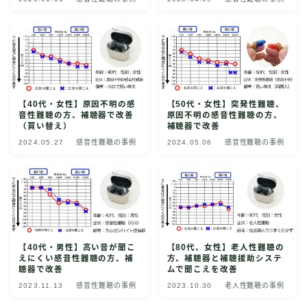
【40代・女性】原因不明の感
【50代・女性】突発性難聴、
音性難聴の方、補聴器で改善
原因不明の感音性難聴の方、
（買い替え）
補聴器で改善
2024.05.27
感音性難聴の事例
2024.05.06
感音性難聴の事例
【40代・男性】高い音が聞こ
【80代、女性】老人性難聴の
えにくい感音性難聴の方、補
方、補聴器と補聴援助システ
聴器で改善
ムで聞こえを改善
2023.11.13
感音性難聴の事例
2023.10.30
老人性難聴の事例