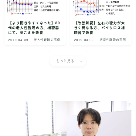
【より聞きやすくなった】80
【改善解説】左右の聴力が大
代の老人性難聴の方、補聴器
きく異なる方、バイクロス補
にて、聞こえを改善
聴器で改善
2019.04.09
老人性難聴の事例
2019.03.09
感音性難聴の事例
もっと見る