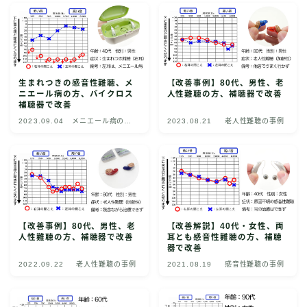
生まれつきの感音性難聴、メ
【改善事例】80代、男性、老
ニエール病の方、バイクロス
人性難聴の方、補聴器で改善
補聴器で改善
2023.09.04
メニエール病の事
2023.08.21
老人性難聴の事例
例
【改善事例】80代、男性、老
【改善解説】40代・女性、両
人性難聴の方、補聴器で改善
耳とも感音性難聴の方、補聴
器で改善
2022.09.22
老人性難聴の事例
2021.08.19
感音性難聴の事例