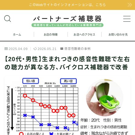
このWebサイトのインフォメーションは、こちら
MENU
ホーム
お店の特徴
お店へのアクセス
お問い合わせ先
お問い合わせ
2025.04.09
2026.05.21
感音性難聴の事例
お店の特徴
【20代・男性】生まれつきの感音性難聴で左右
の聴力が異なる方、バイクロス補聴器で改善
お店へのアクセス
聞こえの改善と補聴器のFAQ
お客様の声
取り扱い補聴器