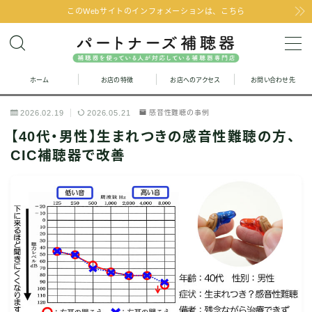
このWebサイトのインフォメーションは、こちら
MENU
ホーム
お店の特徴
お店へのアクセス
お問い合わせ先
お問い合わせ
2026.02.19
2026.05.21
感音性難聴の事例
お店の特徴
【40代・男性】生まれつきの感音性難聴の方、
CIC補聴器で改善
お店へのアクセス
聞こえの改善と補聴器のFAQ
お客様の声
取り扱い補聴器