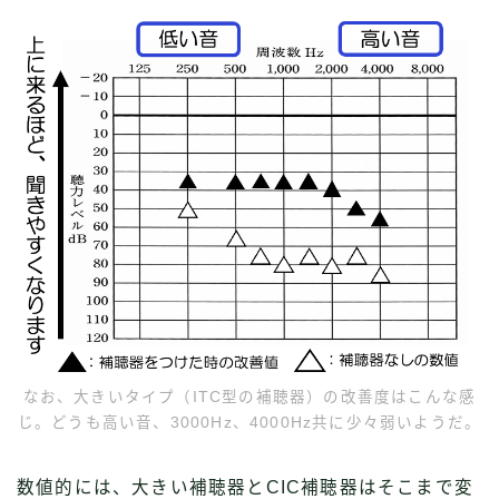
Follow Me
なお、大きいタイプ（ITC型の補聴器）の改善度はこんな感
じ。どうも高い音、3000Hz、4000Hz共に少々弱いようだ。
数値的には、大きい補聴器とCIC補聴器はそこまで変