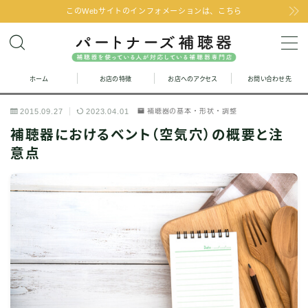
このWebサイトのインフォメーションは、こちら
MENU
ホーム
お店の特徴
お店へのアクセス
お問い合わせ先
お問い合わせ
2015.09.27
2023.04.01
補聴器の基本・形状・調整
お店の特徴
補聴器におけるベント（空気穴）の概要と注
意点
お店へのアクセス
聞こえの改善と補聴器のFAQ
お客様の声
取り扱い補聴器