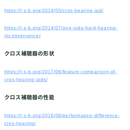
https://l-s-b.org/2014/05/cros-hearing-aid/
https://l-s-b.org/2014/07/one-side-hard-hearing-
inconvenience/
クロス補聴器の形状
https://l-s-b.org/2017/06/feature-comparison-of-
cros-hearing-aids/
Follow Me
クロス補聴器の性能
https://l-s-b.org/2016/06/performance-difference-
cros-hearing/