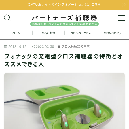
このWebサイトのインフォメーションは、こちら
MENU
ホーム
お店の特徴
お店へのアクセス
お問い合わせ先
お問い合わせ
2018.10.12
2023.03.30
クロス補聴器の基本
お店の特徴
フォナックの充電型クロス補聴器の特徴とオ
ススメできる人
お店へのアクセス
聞こえの改善と補聴器のFAQ
お客様の声
取り扱い補聴器