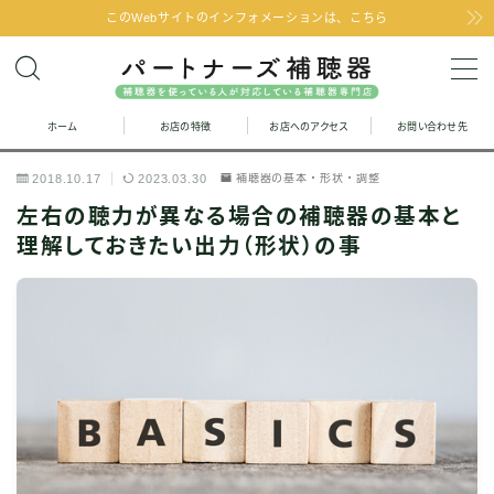
このWebサイトのインフォメーションは、こちら
MENU
ホーム
お店の特徴
お店へのアクセス
お問い合わせ先
お問い合わせ
2018.10.17
2023.03.30
補聴器の基本・形状・調整
お店の特徴
左右の聴力が異なる場合の補聴器の基本と
理解しておきたい出力（形状）の事
お店へのアクセス
聞こえの改善と補聴器のFAQ
お客様の声
取り扱い補聴器