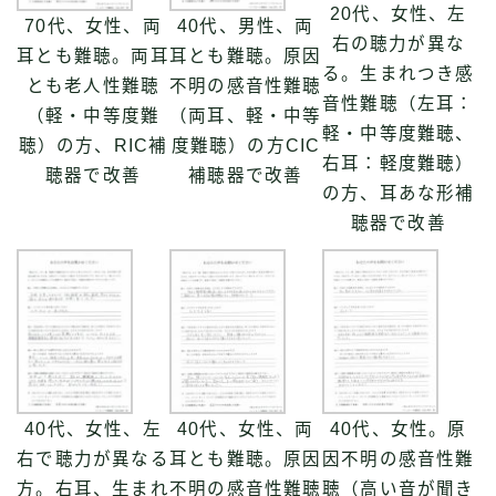
20代、女性、左
70代、女性、両
40代、男性、両
右の聴力が異な
耳とも難聴。両耳
耳とも難聴。原因
る。生まれつき感
とも老人性難聴
不明の感音性難聴
音性難聴（左耳：
（軽・中等度難
（両耳、軽・中等
軽・中等度難聴、
聴）の方、RIC補
度難聴）の方CIC
右耳：軽度難聴）
聴器で改善
補聴器で改善
の方、耳あな形補
聴器で改善
40代、女性、左
40代、女性、両
40代、女性。原
右で聴力が異なる
耳とも難聴。原因
因不明の感音性難
方。右耳、生まれ
不明の感音性難聴
聴（高い音が聞き