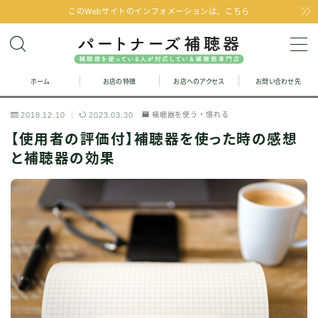
このWebサイトのインフォメーションは、こちら
MENU
ホーム
お店の特徴
お店へのアクセス
お問い合わせ先
お問い合わせ
2018.12.10
2023.03.30
補聴器を使う・慣れる
お店の特徴
【使用者の評価付】補聴器を使った時の感想
と補聴器の効果
お店へのアクセス
聞こえの改善と補聴器のFAQ
お客様の声
取り扱い補聴器