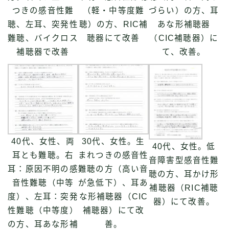
つきの感音性難
（軽・中等度難
づらい）の方、耳
聴、左耳、突発性
聴）の方、RIC補
あな形補聴器
難聴、バイクロス
聴器にて改善
（CIC補聴器）に
補聴器で改善
て、改善。
40代、女性、両
30代、女性。生
40代、女性。低
耳とも難聴。右
まれつきの感音性
音障害型感音性難
耳：原因不明の感
難聴の方（高い音
聴の方、耳かけ形
音性難聴（中等
が急低下）、耳あ
補聴器（RIC補聴
度）、左耳：突発
な形補聴器（CIC
器）にて改善。
性難聴（中等度）
補聴器）にて改
の方、耳あな形補
善。