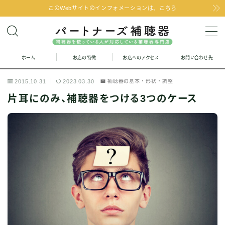
このWebサイトのインフォメーションは、こちら
MENU
ホーム
お店の特徴
お店へのアクセス
お問い合わせ先
お問い合わせ
2015.10.31
2023.03.30
補聴器の基本・形状・調整
お店の特徴
片耳にのみ、補聴器をつける3つのケース
お店へのアクセス
聞こえの改善と補聴器のFAQ
お客様の声
取り扱い補聴器