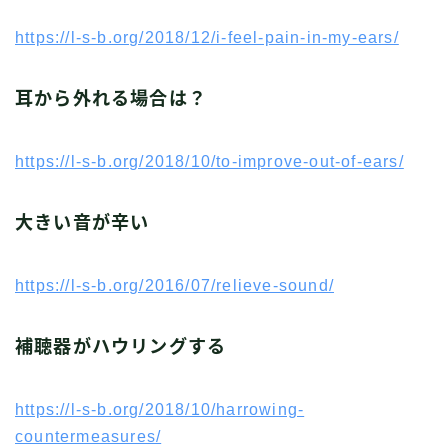
https://l-s-b.org/2018/12/i-feel-pain-in-my-ears/
耳から外れる場合は？
https://l-s-b.org/2018/10/to-improve-out-of-ears/
大きい音が辛い
https://l-s-b.org/2016/07/relieve-sound/
補聴器がハウリングする
https://l-s-b.org/2018/10/harrowing-
countermeasures/